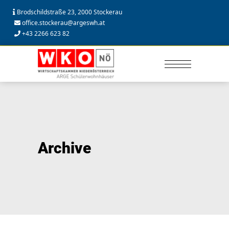
Brodschildstraße 23, 2000 Stockerau
office.stockerau@argeswh.at
+43 2266 623 82
Archive